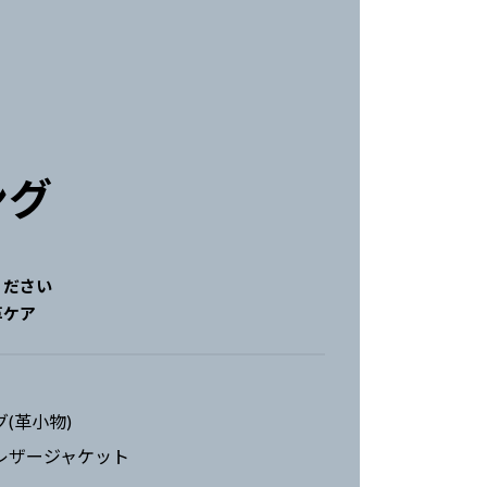
ング
ください
革ケア
(革小物)
レザージャケット