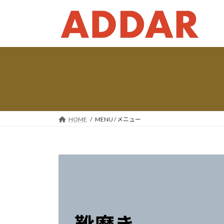
コ
ナ
ン
ビ
テ
ゲ
ン
ー
ツ
シ
へ
ョ
ス
ン
キ
に
ッ
移
プ
動
HOME
MENU / メニュー