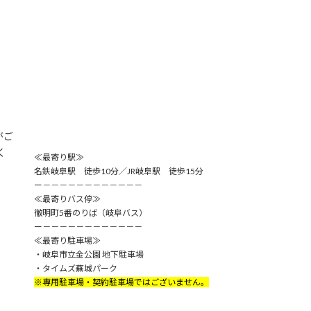
がご
く
≪最寄り駅≫
名鉄岐阜駅 徒歩10分／JR岐阜駅 徒歩15分
ー－－－－－－－－－－－－
≪最寄りバス停≫
徹明町5番のりば（岐阜バス）
ー－－－－－－－－－－－－
≪最寄り駐車場≫
・岐阜市立金公園 地下駐車場
・タイムズ蕪城パーク
※専用駐車場・契約駐車場ではございません。